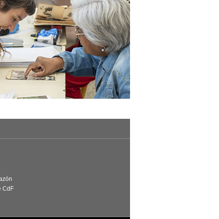
Razón
e CdF