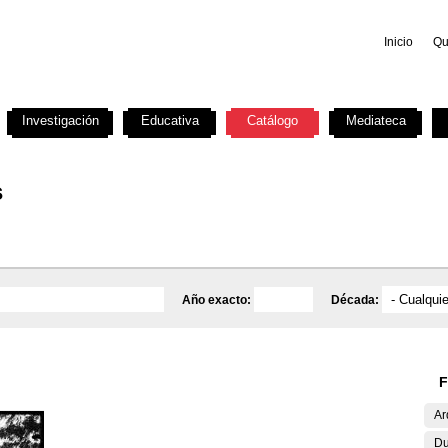
Inicio
Qu
Investigación
Educativa
Catálogo
Mediateca
s
Año exacto:
Década:
F
Ar
Du