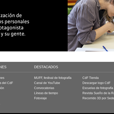
NES
DESTACADOS
nes
MUFF, festival de fotografía
CdF Tienda
as del CdF
Canal de YouTube
Descargar logo CdF
ión
Convocatorias
Escuelas de fotografía
Líneas de tiempo
Revista Sueño de la 
Fotoviaje
Recorrido 3D por Sed
a