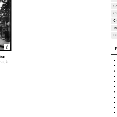
Ca
Ci
Ci
T
DE
P
ción
ha, la