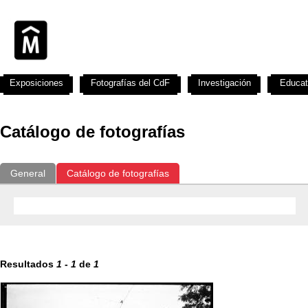
Exposiciones
Fotografías del CdF
Investigación
Educat
Catálogo de fotografías
General
Catálogo de fotografías
Resultados
1
-
1
de
1