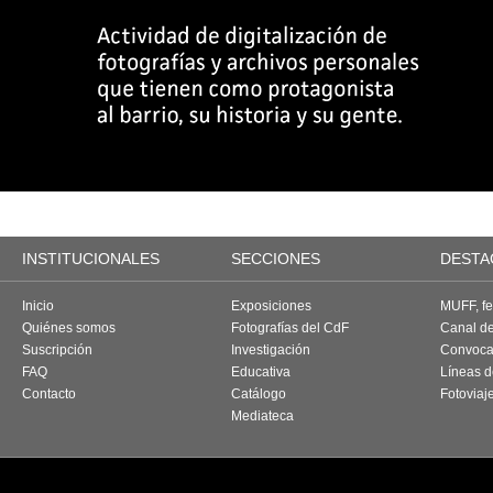
INSTITUCIONALES
SECCIONES
DESTA
Inicio
Exposiciones
MUFF, fes
Quiénes somos
Fotografías del CdF
Canal d
Suscripción
Investigación
Convoca
FAQ
Educativa
Líneas d
Contacto
Catálogo
Fotoviaj
Mediateca