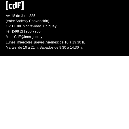
Av. 18 de Julio 885
(entre Andes y Convención)
CP 11100. Montevideo. Uruguay
Tel: [598 2] 1950 7960
Mail:
CdF@imm.gub.uy
Lunes, miércoles, jueves, viernes: de 10 a 19.30 h.
Martes: de 10 a 21 h. Sábados de 9.30 a 14.30 h.