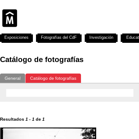
Exposiciones
Fotografías del CdF
Investigación
Educat
Catálogo de fotografías
General
Catálogo de fotografías
Resultados
1
-
1
de
1