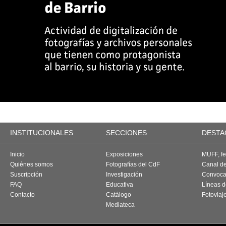
INSTITUCIONALES
SECCIONES
DESTA
Inicio
Exposiciones
MUFF, fes
Quiénes somos
Fotografías del CdF
Canal d
Suscripción
Investigación
Convoca
FAQ
Educativa
Líneas d
Contacto
Catálogo
Fotoviaj
Mediateca