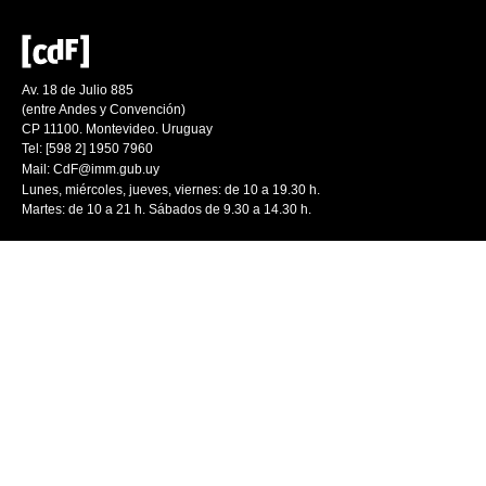
Av. 18 de Julio 885
(entre Andes y Convención)
CP 11100. Montevideo. Uruguay
Tel: [598 2] 1950 7960
Mail:
CdF@imm.gub.uy
Lunes, miércoles, jueves, viernes: de 10 a 19.30 h.
Martes: de 10 a 21 h. Sábados de 9.30 a 14.30 h.