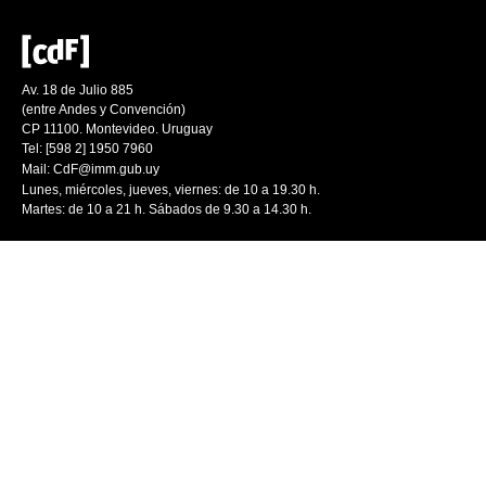
Av. 18 de Julio 885
(entre Andes y Convención)
CP 11100. Montevideo. Uruguay
Tel: [598 2] 1950 7960
Mail:
CdF@imm.gub.uy
Lunes, miércoles, jueves, viernes: de 10 a 19.30 h.
Martes: de 10 a 21 h. Sábados de 9.30 a 14.30 h.