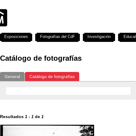
Exposiciones
Fotografías del CdF
Investigación
Educat
Catálogo de fotografías
General
Catálogo de fotografías
Resultados
1
-
1
de
1