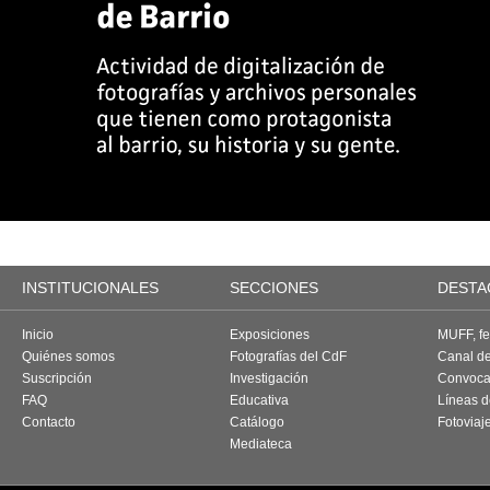
INSTITUCIONALES
SECCIONES
DESTA
Inicio
Exposiciones
MUFF, fes
Quiénes somos
Fotografías del CdF
Canal d
Suscripción
Investigación
Convoca
FAQ
Educativa
Líneas d
Contacto
Catálogo
Fotoviaj
Mediateca