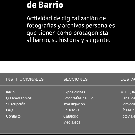
INSTITUCIONALES
SECCIONES
DESTA
Inicio
Exposiciones
MUFF, fes
Quiénes somos
Fotografías del CdF
Canal d
Suscripción
Investigación
Convoca
FAQ
Educativa
Líneas d
Contacto
Catálogo
Fotoviaj
Mediateca