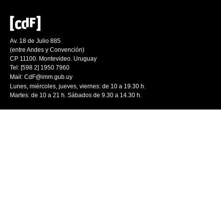
Av. 18 de Julio 885
(entre Andes y Convención)
CP 11100. Montevideo. Uruguay
Tel: [598 2] 1950 7960
Mail:
CdF@imm.gub.uy
Lunes, miércoles, jueves, viernes: de 10 a 19.30 h.
Martes: de 10 a 21 h. Sábados de 9.30 a 14.30 h.