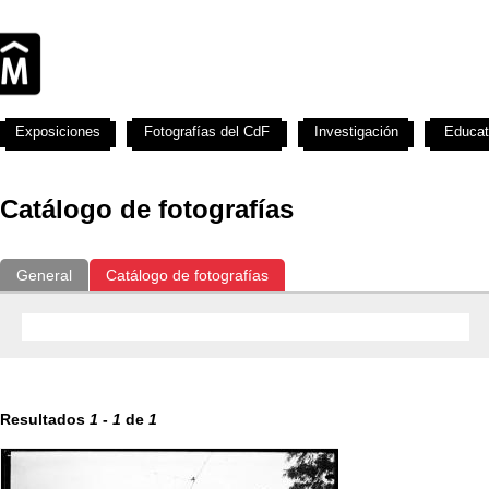
Exposiciones
Fotografías del CdF
Investigación
Educat
Catálogo de fotografías
General
Catálogo de fotografías
Resultados
1
-
1
de
1