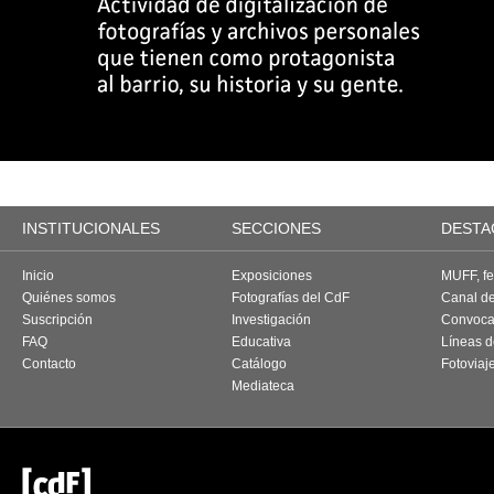
INSTITUCIONALES
SECCIONES
DESTA
Inicio
Exposiciones
MUFF, fes
Quiénes somos
Fotografías del CdF
Canal d
Suscripción
Investigación
Convoca
FAQ
Educativa
Líneas d
Contacto
Catálogo
Fotoviaj
Mediateca