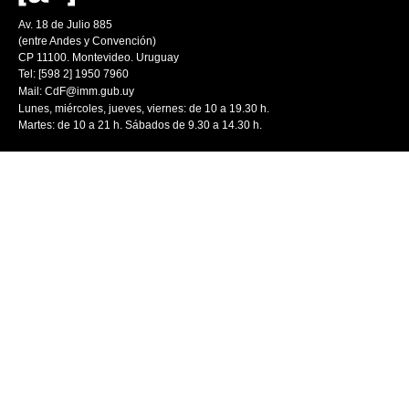
Av. 18 de Julio 885
(entre Andes y Convención)
CP 11100. Montevideo. Uruguay
Tel: [598 2] 1950 7960
Mail:
CdF@imm.gub.uy
Lunes, miércoles, jueves, viernes: de 10 a 19.30 h.
Martes: de 10 a 21 h. Sábados de 9.30 a 14.30 h.