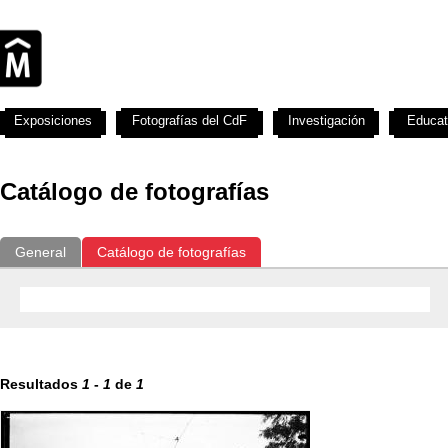
Exposiciones
Fotografías del CdF
Investigación
Educat
Catálogo de fotografías
General
Catálogo de fotografías
Resultados
1
-
1
de
1