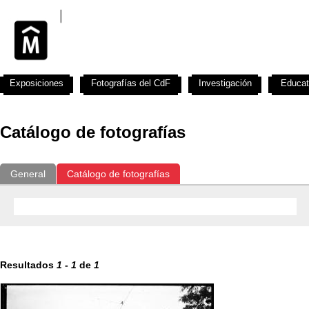
Exposiciones
Fotografías del CdF
Investigación
Educat
Catálogo de fotografías
General
Catálogo de fotografías
Resultados
1
-
1
de
1