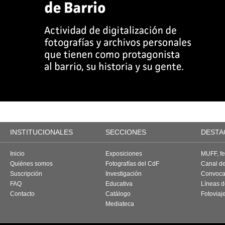
INSTITUCIONALES
SECCIONES
DESTA
Inicio
Exposiciones
MUFF, fes
Quiénes somos
Fotografías del CdF
Canal d
Suscripción
Investigación
Convoca
FAQ
Educativa
Líneas d
Contacto
Catálogo
Fotoviaj
Mediateca