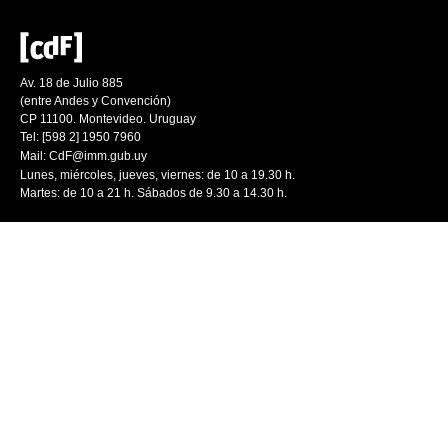
Av. 18 de Julio 885
(entre Andes y Convención)
CP 11100. Montevideo. Uruguay
Tel: [598 2] 1950 7960
Mail:
CdF@imm.gub.uy
Lunes, miércoles, jueves, viernes: de 10 a 19.30 h.
Martes: de 10 a 21 h. Sábados de 9.30 a 14.30 h.