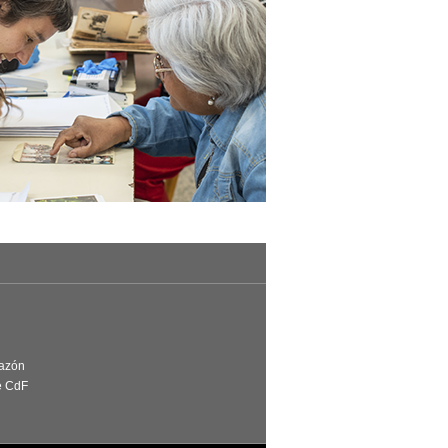
Razón
e CdF