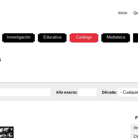
Inicio
Qu
Investigación
Educativa
Catálogo
Mediateca
s
Año exacto:
Década:
F
Ar
Ci