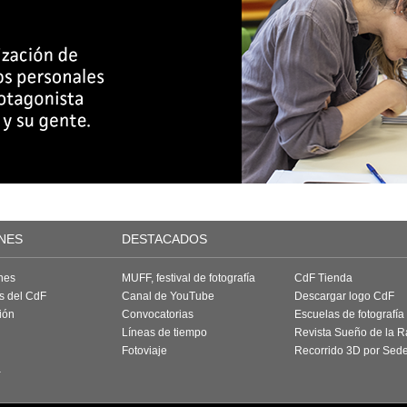
NES
DESTACADOS
nes
MUFF, festival de fotografía
CdF Tienda
as del CdF
Canal de YouTube
Descargar logo CdF
ión
Convocatorias
Escuelas de fotografía
Líneas de tiempo
Revista Sueño de la 
Fotoviaje
Recorrido 3D por Sed
a