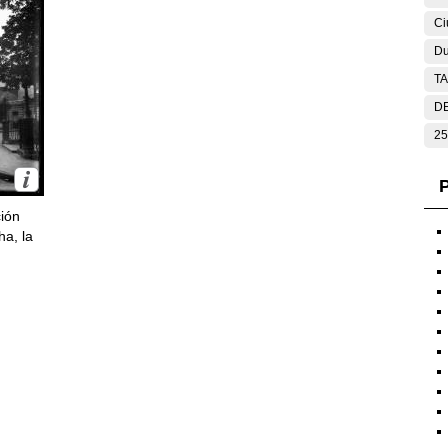
Ci
Du
T
DE
25
P
ción
ha, la