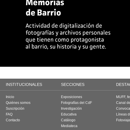
INSTITUCIONALES
SECCIONES
DESTA
Inicio
Exposiciones
MUFF, fes
Quiénes somos
Fotografías del CdF
Canal d
Suscripción
Investigación
Convoca
FAQ
Educativa
Líneas d
Contacto
Catálogo
Fotoviaj
Mediateca