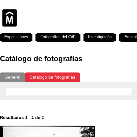
Exposiciones
Fotografías del CdF
Investigación
Educat
Catálogo de fotografías
General
Catálogo de fotografías
Resultados
1
-
1
de
1