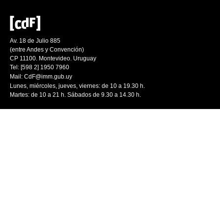
Av. 18 de Julio 885
(entre Andes y Convención)
CP 11100. Montevideo. Uruguay
Tel: [598 2] 1950 7960
Mail:
CdF@imm.gub.uy
Lunes, miércoles, jueves, viernes: de 10 a 19.30 h.
Martes: de 10 a 21 h. Sábados de 9.30 a 14.30 h.