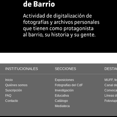
INSTITUCIONALES
SECCIONES
DESTA
Inicio
Exposiciones
MUFF, fes
Quiénes somos
Fotografías del CdF
Canal d
Suscripción
Investigación
Convoca
FAQ
Educativa
Líneas d
Contacto
Catálogo
Fotoviaj
Mediateca