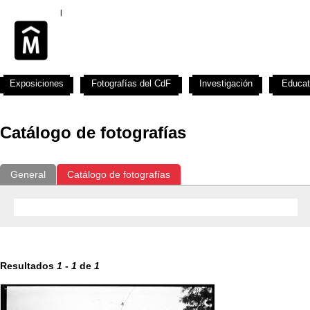
Exposiciones
Fotografías del CdF
Investigación
Educat
Catálogo de fotografías
General
Catálogo de fotografías
Resultados
1
-
1
de
1