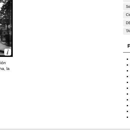
So
Ci
DE
T
P
ción
ha, la