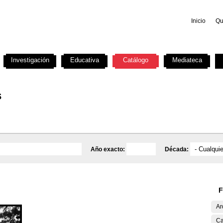
Inicio
Qu
Investigación
Educativa
Catálogo
Mediateca
s
Año exacto:
Década:
F
Ar
Ca