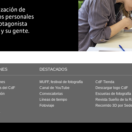
NES
DESTACADOS
nes
MUFF, festival de fotografía
CdF Tienda
as del CdF
Canal de YouTube
Descargar logo CdF
ión
Convocatorias
Escuelas de fotografía
Líneas de tiempo
Revista Sueño de la 
Fotoviaje
Recorrido 3D por Sed
a