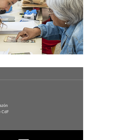
Razón
e CdF