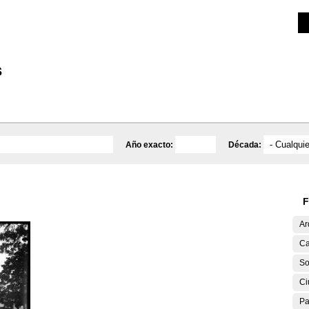
Investigación
Educativa
Catálogo
Mediateca
s
Año exacto:
Década:
F
Ar
Ca
So
Ci
Pa