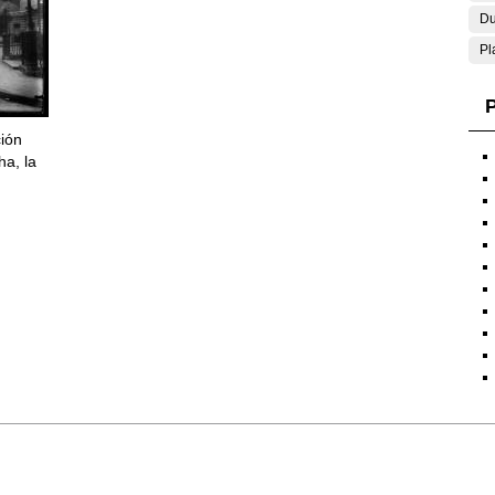
Du
Pl
P
ción
ha, la