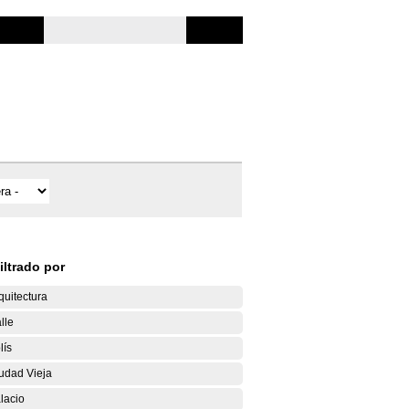
iltrado por
quitectura
lle
lís
udad Vieja
lacio