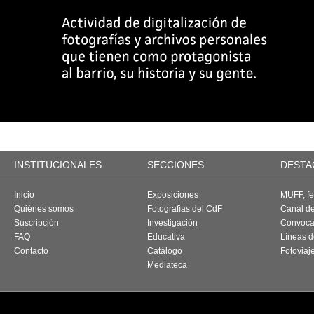
INSTITUCIONALES
SECCIONES
DESTA
Inicio
Exposiciones
MUFF, fes
Quiénes somos
Fotografías del CdF
Canal d
Suscripción
Investigación
Convoca
FAQ
Educativa
Líneas d
Contacto
Catálogo
Fotoviaj
Mediateca