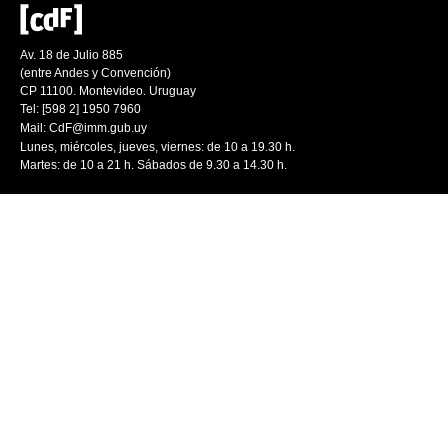
Av. 18 de Julio 885
(entre Andes y Convención)
CP 11100. Montevideo. Uruguay
Tel: [598 2] 1950 7960
Mail:
CdF@imm.gub.uy
Lunes, miércoles, jueves, viernes: de 10 a 19.30 h.
Martes: de 10 a 21 h. Sábados de 9.30 a 14.30 h.