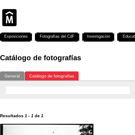
Exposiciones
Fotografías del CdF
Investigación
Educat
Catálogo de fotografías
General
Catálogo de fotografías
Resultados
1
-
1
de
1