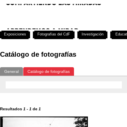
Exposiciones
Fotografías del CdF
Investigación
Educat
Catálogo de fotografías
General
Catálogo de fotografías
Resultados
1
-
1
de
1