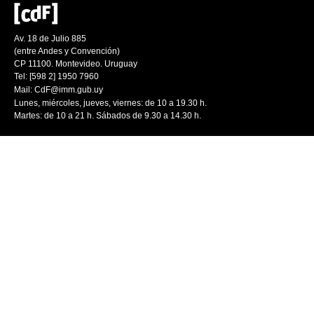
Av. 18 de Julio 885
(entre Andes y Convención)
CP 11100. Montevideo. Uruguay
Tel: [598 2] 1950 7960
Mail:
CdF@imm.gub.uy
Lunes, miércoles, jueves, viernes: de 10 a 19.30 h.
Martes: de 10 a 21 h. Sábados de 9.30 a 14.30 h.