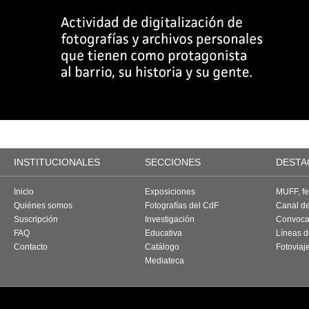
INSTITUCIONALES
SECCIONES
DESTA
Inicio
Exposiciones
MUFF, fes
Quiénes somos
Fotografías del CdF
Canal d
Suscripción
Investigación
Convoca
FAQ
Educativa
Líneas d
Contacto
Catálogo
Fotoviaj
Mediateca