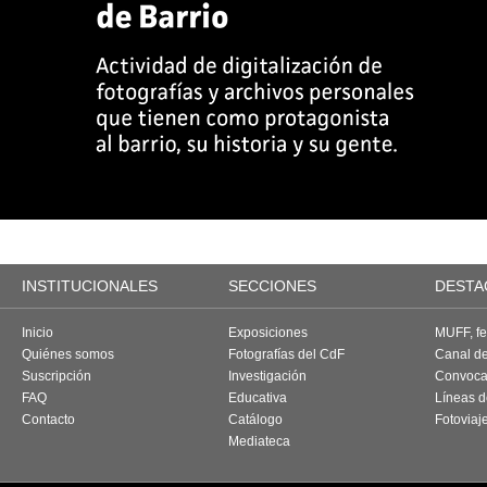
INSTITUCIONALES
SECCIONES
DESTA
Inicio
Exposiciones
MUFF, fes
Quiénes somos
Fotografías del CdF
Canal d
Suscripción
Investigación
Convoca
FAQ
Educativa
Líneas d
Contacto
Catálogo
Fotoviaj
Mediateca