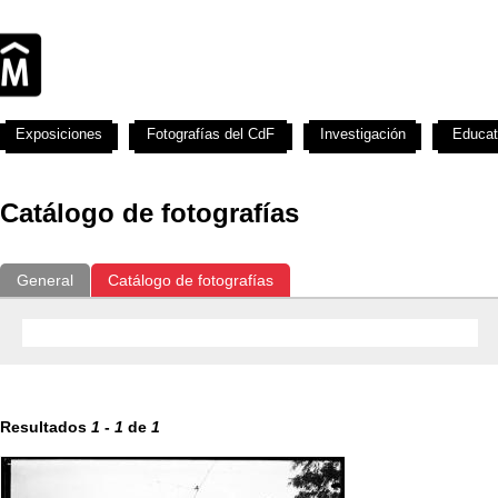
Exposiciones
Fotografías del CdF
Investigación
Educat
Catálogo de fotografías
General
Catálogo de fotografías
Resultados
1
-
1
de
1