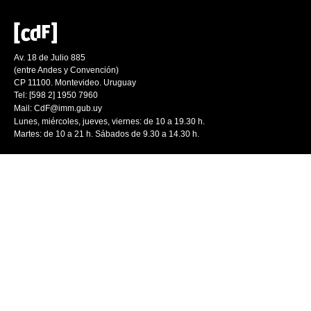
Av. 18 de Julio 885
(entre Andes y Convención)
CP 11100. Montevideo. Uruguay
Tel: [598 2] 1950 7960
Mail:
CdF@imm.gub.uy
Lunes, miércoles, jueves, viernes: de 10 a 19.30 h.
Martes: de 10 a 21 h. Sábados de 9.30 a 14.30 h.