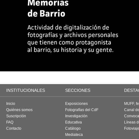
INSTITUCIONALES
SECCIONES
DESTA
Inicio
Exposiciones
MUFF, fes
Quiénes somos
Fotografías del CdF
Canal d
Suscripción
Investigación
Convoca
FAQ
Educativa
Líneas d
Contacto
Catálogo
Fotoviaj
Mediateca