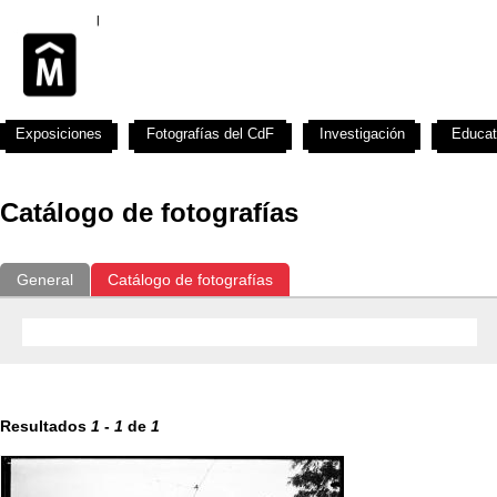
Exposiciones
Fotografías del CdF
Investigación
Educat
Catálogo de fotografías
General
Catálogo de fotografías
Resultados
1
-
1
de
1