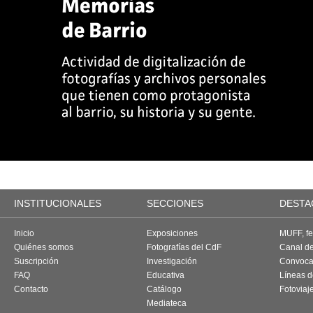
INSTITUCIONALES
SECCIONES
DESTA
Inicio
Exposiciones
MUFF, fes
Quiénes somos
Fotografías del CdF
Canal d
Suscripción
Investigación
Convoca
FAQ
Educativa
Líneas d
Contacto
Catálogo
Fotoviaj
Mediateca