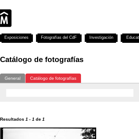
Exposiciones
Fotografías del CdF
Investigación
Educat
Catálogo de fotografías
General
Catálogo de fotografías
Resultados
1
-
1
de
1