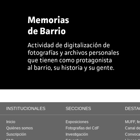
INSTITUCIONALES
SECCIONES
DESTA
Inicio
Exposiciones
MUFF, fes
Quiénes somos
Fotografías del CdF
Canal d
Suscripción
Investigación
Convoca