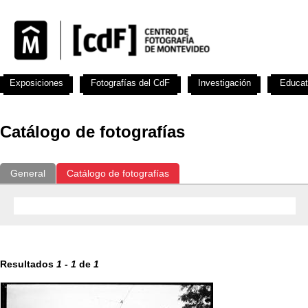
Exposiciones
Fotografías del CdF
Investigación
Educat
Catálogo de fotografías
General
Catálogo de fotografías
Resultados
1
-
1
de
1