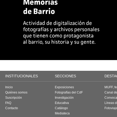
INSTITUCIONALES
SECCIONES
DESTA
Inicio
Exposiciones
MUFF, fes
Quiénes somos
Fotografías del CdF
Canal d
Suscripción
Investigación
Convoca
FAQ
Educativa
Líneas d
Contacto
Catálogo
Fotoviaj
Mediateca