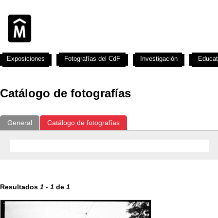
Exposiciones
Fotografías del CdF
Investigación
Educat
Catálogo de fotografías
General
Catálogo de fotografías
Resultados
1
-
1
de
1