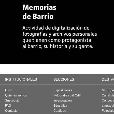
INSTITUCIONALES
SECCIONES
DESTA
Inicio
Exposiciones
MUFF, fes
Quiénes somos
Fotografías del CdF
Canal d
Suscripción
Investigación
Convoca
FAQ
Educativa
Líneas d
Contacto
Catálogo
Fotoviaj