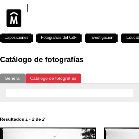
Exposiciones
Fotografías del CdF
Investigación
Educat
Catálogo de fotografías
General
Catálogo de fotografías
Resultados
1
-
2
de
2