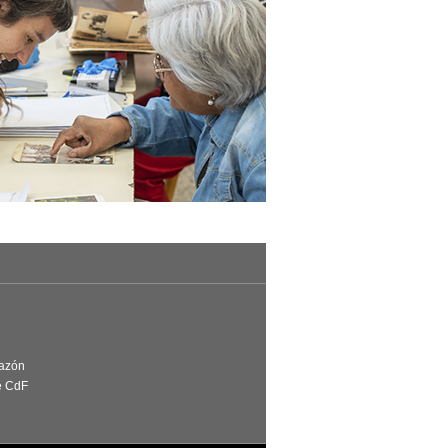
Razón
e CdF