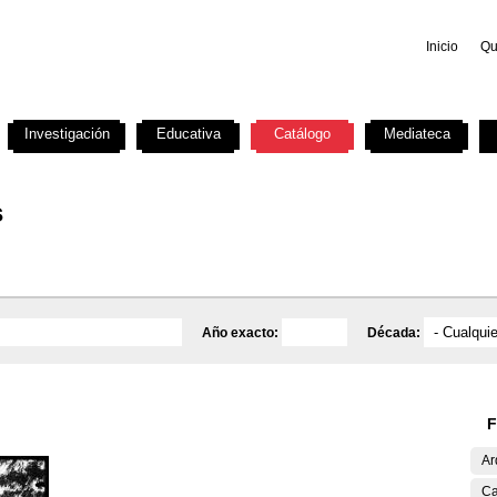
Inicio
Qu
Investigación
Educativa
Catálogo
Mediateca
s
Año exacto:
Década:
F
Ar
Ca