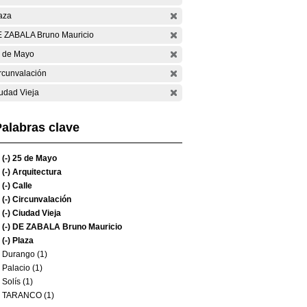
aza
 ZABALA Bruno Mauricio
 de Mayo
rcunvalación
udad Vieja
alabras clave
(-)
25 de Mayo
(-)
Arquitectura
(-)
Calle
(-)
Circunvalación
(-)
Ciudad Vieja
(-)
DE ZABALA Bruno Mauricio
(-)
Plaza
Durango (1)
Palacio (1)
Solís (1)
TARANCO (1)