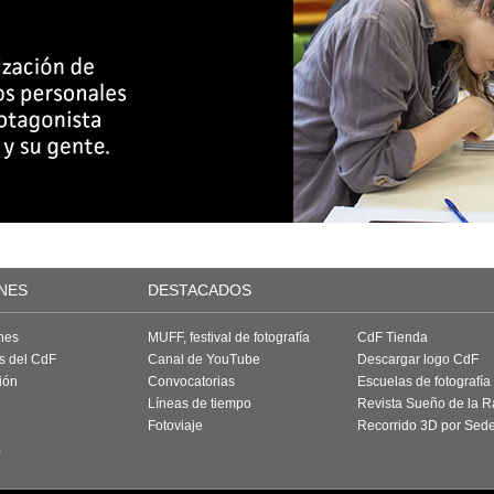
NES
DESTACADOS
nes
MUFF, festival de fotografía
CdF Tienda
as del CdF
Canal de YouTube
Descargar logo CdF
ión
Convocatorias
Escuelas de fotografía
Líneas de tiempo
Revista Sueño de la 
Fotoviaje
Recorrido 3D por Sed
a