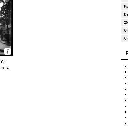
Pl
DE
25
Ci
Ci
P
ción
ha, la