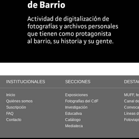
INSTITUCIONALES
SECCIONES
DESTA
Inicio
Exposiciones
MUFF, fes
Quiénes somos
Fotografías del CdF
Canal d
Suscripción
Investigación
Convoca
FAQ
Educativa
Líneas d
Contacto
Catálogo
Fotoviaj
Mediateca