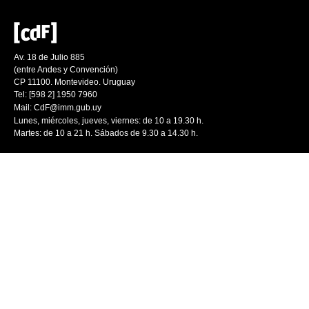
Av. 18 de Julio 885
(entre Andes y Convención)
CP 11100. Montevideo. Uruguay
Tel: [598 2] 1950 7960
Mail:
CdF@imm.gub.uy
Lunes, miércoles, jueves, viernes: de 10 a 19.30 h.
Martes: de 10 a 21 h. Sábados de 9.30 a 14.30 h.