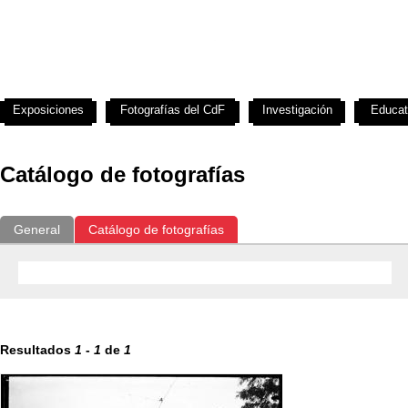
Exposiciones
Fotografías del CdF
Investigación
Educat
Catálogo de fotografías
General
Catálogo de fotografías
Resultados
1
-
1
de
1