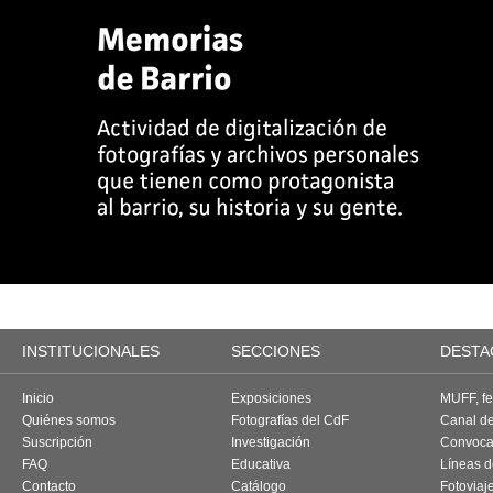
INSTITUCIONALES
SECCIONES
DESTA
Inicio
Exposiciones
MUFF, fes
Quiénes somos
Fotografías del CdF
Canal d
Suscripción
Investigación
Convoca
FAQ
Educativa
Líneas d
Contacto
Catálogo
Fotoviaj