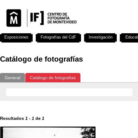
Exposiciones
Fotografías del CdF
Investigación
Educat
Catálogo de fotografías
General
Catálogo de fotografías
Resultados
1
-
1
de
1