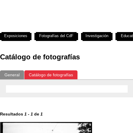
Exposiciones
Fotografías del CdF
Investigación
Educat
Catálogo de fotografías
General
Catálogo de fotografías
Resultados
1
-
1
de
1