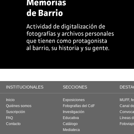
INSTITUCIONALES
SECCIONES
DESTA
Inicio
Exposiciones
MUFF, fes
Quiénes somos
Fotografías del CdF
Canal d
Suscripción
Investigación
Convoca
FAQ
Educativa
Líneas d
Contacto
Catálogo
Fotoviaj
Mediateca