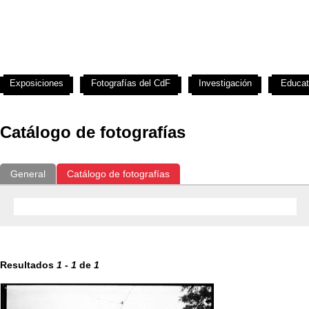
Exposiciones
Fotografías del CdF
Investigación
Educat
Catálogo de fotografías
General
Catálogo de fotografías
Resultados
1
-
1
de
1