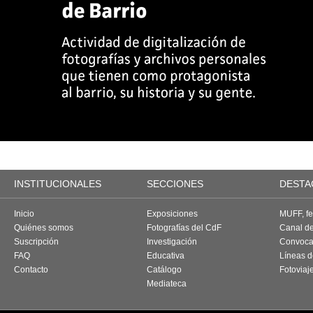
INSTITUCIONALES
SECCIONES
DESTA
Inicio
Exposiciones
MUFF, fes
Quiénes somos
Fotografías del CdF
Canal d
Suscripción
Investigación
Convoca
FAQ
Educativa
Líneas d
Contacto
Catálogo
Fotoviaj
Mediateca