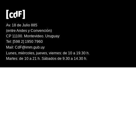
Av. 18 de Julio 885
(entre Andes y Convención)
CP 11100. Montevideo. Uruguay
Tel: [598 2] 1950 7960
Mail:
CdF@imm.gub.uy
Lunes, miércoles, jueves, viernes: de 10 a 19.30 h.
Martes: de 10 a 21 h. Sábados de 9.30 a 14.30 h.