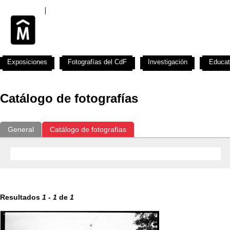
Exposiciones
Fotografías del CdF
Investigación
Educat
Catálogo de fotografías
General
Catálogo de fotografías
Resultados
1
-
1
de
1