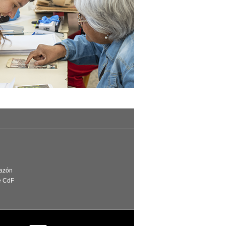
Razón
e CdF