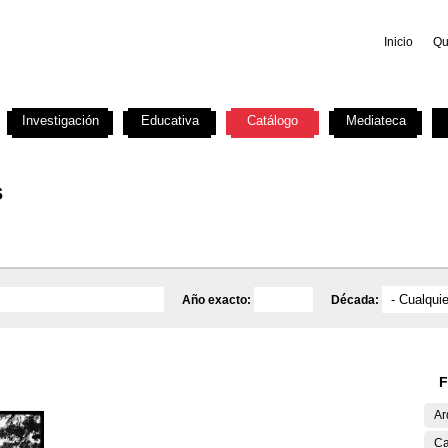
Inicio
Qu
Investigación
Educativa
Catálogo
Mediateca
s
Año exacto:
Década:
F
Ar
Ca