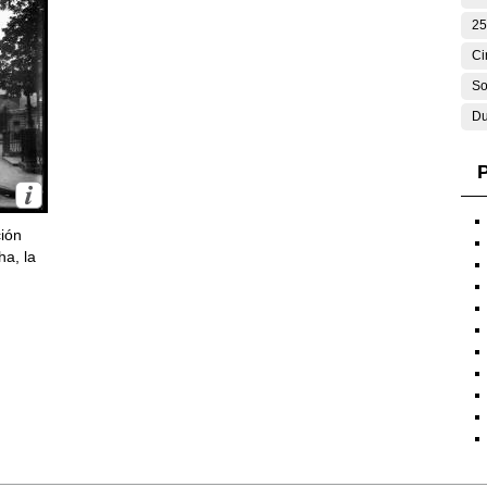
25
Ci
So
Du
P
ción
ha, la