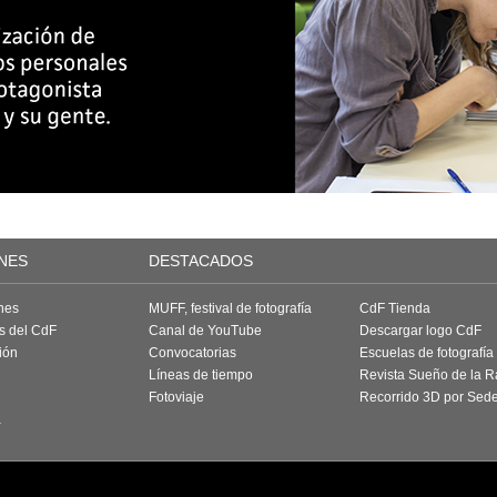
NES
DESTACADOS
nes
MUFF, festival de fotografía
CdF Tienda
as del CdF
Canal de YouTube
Descargar logo CdF
ión
Convocatorias
Escuelas de fotografía
Líneas de tiempo
Revista Sueño de la 
Fotoviaje
Recorrido 3D por Sed
a