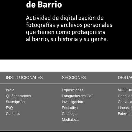
INSTITUCIONALES
SECCIONES
DESTA
Inicio
Exposiciones
MUFF, fes
Quiénes somos
Fotografías del CdF
Canal d
Suscripción
Investigación
Convoca
FAQ
Educativa
Líneas d
Contacto
Catálogo
Fotoviaj
Mediateca