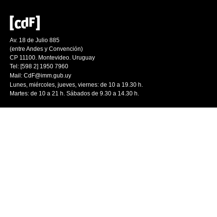
Av. 18 de Julio 885
(entre Andes y Convención)
CP 11100. Montevideo. Uruguay
Tel: [598 2] 1950 7960
Mail:
CdF@imm.gub.uy
Lunes, miércoles, jueves, viernes: de 10 a 19.30 h.
Martes: de 10 a 21 h. Sábados de 9.30 a 14.30 h.