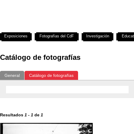
Exposiciones
Fotografías del CdF
Investigación
Educat
Catálogo de fotografías
General
Catálogo de fotografías
Resultados
1
-
1
de
1