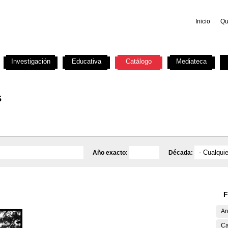
Inicio
Qu
Investigación
Educativa
Catálogo
Mediateca
s
Año exacto:
Década:
F
Ar
Ca