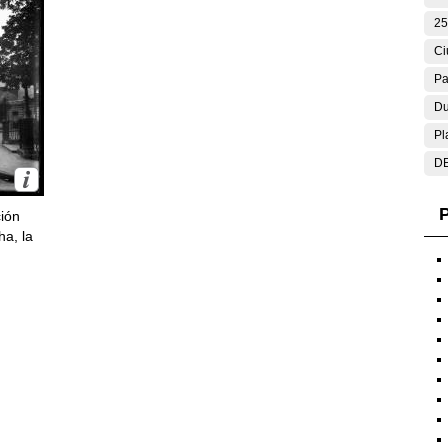
25
Ci
Pa
Du
Pl
DE
P
ción
ha, la