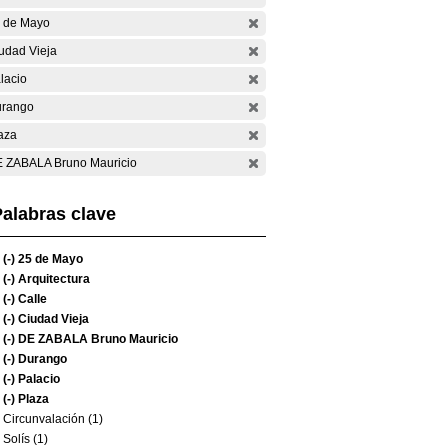
 de Mayo
udad Vieja
lacio
rango
aza
 ZABALA Bruno Mauricio
alabras clave
(-)
25 de Mayo
(-)
Arquitectura
(-)
Calle
(-)
Ciudad Vieja
(-)
DE ZABALA Bruno Mauricio
(-)
Durango
(-)
Palacio
(-)
Plaza
Circunvalación (1)
Solís (1)