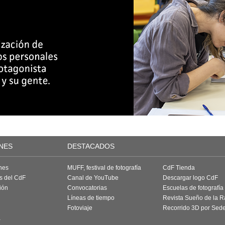
NES
DESTACADOS
nes
MUFF, festival de fotografía
CdF Tienda
as del CdF
Canal de YouTube
Descargar logo CdF
ión
Convocatorias
Escuelas de fotografía
Líneas de tiempo
Revista Sueño de la 
Fotoviaje
Recorrido 3D por Sed
a