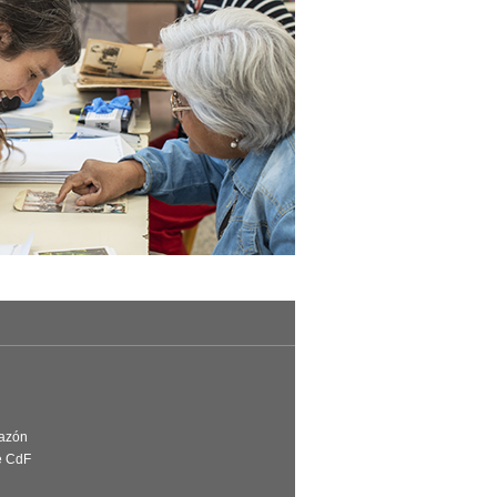
Razón
e CdF