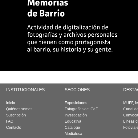
INSTITUCIONALES
SECCIONES
DESTA
Inicio
Exposiciones
MUFF, fes
Quiénes somos
Fotografías del CdF
Canal d
Suscripción
Investigación
Convoca
FAQ
Educativa
Líneas d
Contacto
Catálogo
Fotoviaj
Mediateca