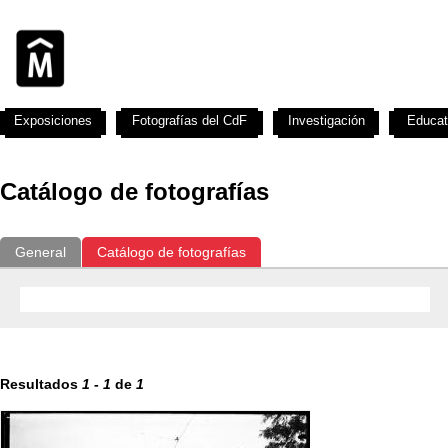
Exposiciones
Fotografías del CdF
Investigación
Educat
Catálogo de fotografías
General
Catálogo de fotografías
Resultados
1
-
1
de
1