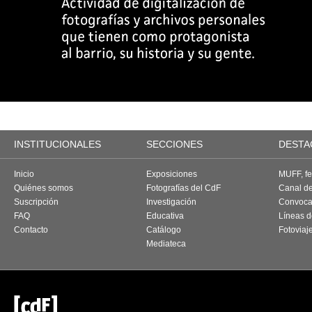
INSTITUCIONALES
SECCIONES
DESTA
Inicio
Exposiciones
MUFF, fes
Quiénes somos
Fotografías del CdF
Canal d
Suscripción
Investigación
Convoca
FAQ
Educativa
Líneas d
Contacto
Catálogo
Fotoviaj
Mediateca