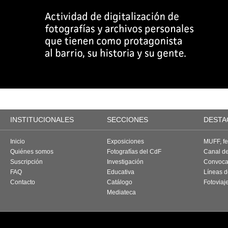
INSTITUCIONALES
SECCIONES
DESTA
Inicio
Exposiciones
MUFF, fes
Quiénes somos
Fotografías del CdF
Canal d
Suscripción
Investigación
Convoca
FAQ
Educativa
Líneas d
Contacto
Catálogo
Fotoviaj
Mediateca