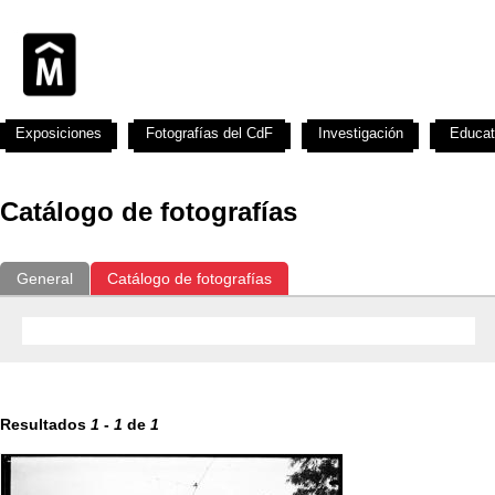
Exposiciones
Fotografías del CdF
Investigación
Educat
Catálogo de fotografías
General
Catálogo de fotografías
Resultados
1
-
1
de
1