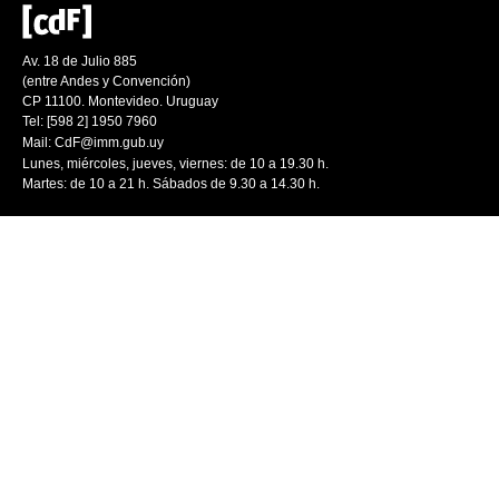
Av. 18 de Julio 885
(entre Andes y Convención)
CP 11100. Montevideo. Uruguay
Tel: [598 2] 1950 7960
Mail:
CdF@imm.gub.uy
Lunes, miércoles, jueves, viernes: de 10 a 19.30 h.
Martes: de 10 a 21 h. Sábados de 9.30 a 14.30 h.