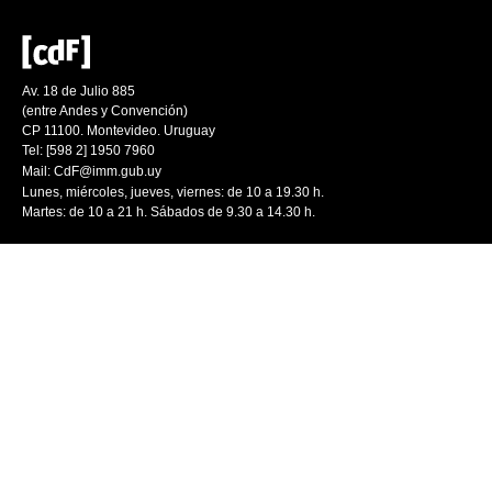
Av. 18 de Julio 885
(entre Andes y Convención)
CP 11100. Montevideo. Uruguay
Tel: [598 2] 1950 7960
Mail:
CdF@imm.gub.uy
Lunes, miércoles, jueves, viernes: de 10 a 19.30 h.
Martes: de 10 a 21 h. Sábados de 9.30 a 14.30 h.