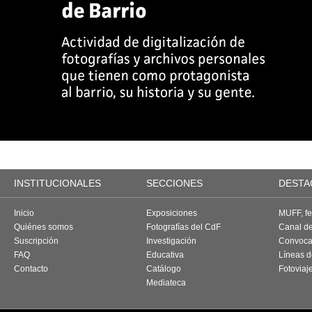
INSTITUCIONALES
SECCIONES
DESTA
Inicio
Exposiciones
MUFF, fes
Quiénes somos
Fotografías del CdF
Canal d
Suscripción
Investigación
Convoca
FAQ
Educativa
Líneas d
Contacto
Catálogo
Fotoviaj
Mediateca