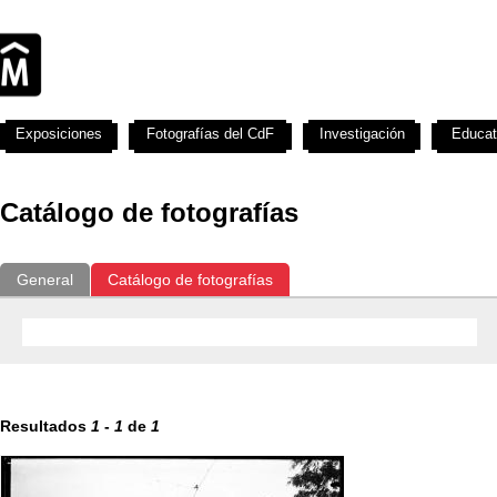
Exposiciones
Fotografías del CdF
Investigación
Educat
Catálogo de fotografías
General
Catálogo de fotografías
Resultados
1
-
1
de
1