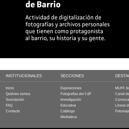
INSTITUCIONALES
SECCIONES
DESTA
Inicio
Exposiciones
MUFF, fes
Quiénes somos
Fotografías del CdF
Canal d
Suscripción
Investigación
Convoca
FAQ
Educativa
Líneas d
Contacto
Catálogo
Fotoviaj
Mediateca