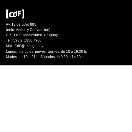
Av. 18 de Julio 885
(entre Andes y Convención)
CP 11100. Montevideo. Uruguay
Tel: [598 2] 1950 7960
Mail:
CdF@imm.gub.uy
Lunes, miércoles, jueves, viernes: de 10 a 19.30 h.
Martes: de 10 a 21 h. Sábados de 9.30 a 14.30 h.