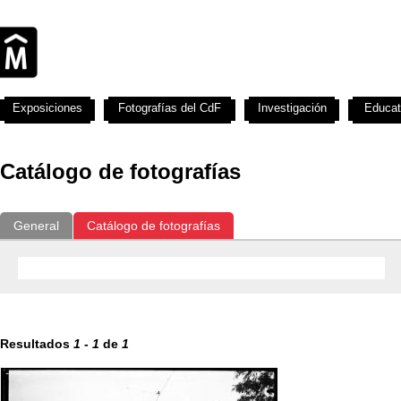
Exposiciones
Fotografías del CdF
Investigación
Educat
Catálogo de fotografías
General
Catálogo de fotografías
Resultados
1
-
1
de
1