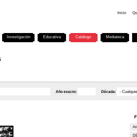
Inicio
Qu
Investigación
Educativa
Catálogo
Mediateca
s
Año exacto:
Década:
F
Ar
DE