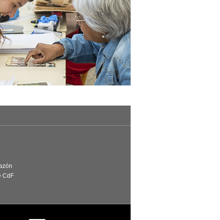
Razón
e CdF