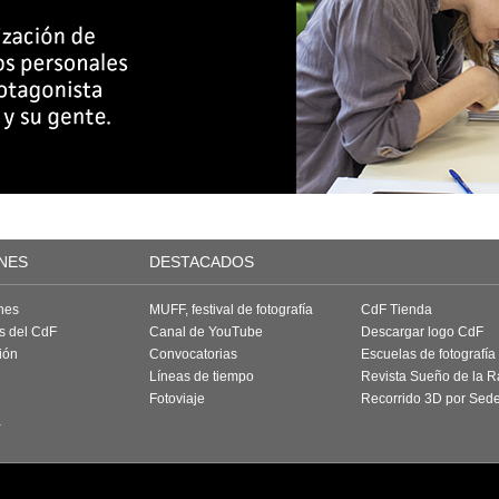
NES
DESTACADOS
nes
MUFF, festival de fotografía
CdF Tienda
as del CdF
Canal de YouTube
Descargar logo CdF
ión
Convocatorias
Escuelas de fotografía
Líneas de tiempo
Revista Sueño de la 
Fotoviaje
Recorrido 3D por Sed
a