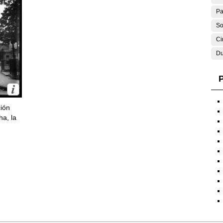
Pa
So
Ci
Du
P
ción
ha, la