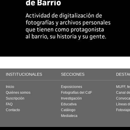
INSTITUCIONALES
SECCIONES
DESTA
Inicio
Exposiciones
MUFF, fes
Quiénes somos
Fotografías del CdF
Canal d
Suscripción
Investigación
Convoca
FAQ
Educativa
Líneas d
Contacto
Catálogo
Fotoviaj
Mediateca