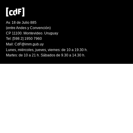
Av. 18 de Julio 885
(entre Andes y Convención)
CP 11100. Montevideo. Uruguay
Tel: [598 2] 1950 7960
Mail:
CdF@imm.gub.uy
Lunes, miércoles, jueves, viernes: de 10 a 19.30 h.
Martes: de 10 a 21 h. Sábados de 9.30 a 14.30 h.