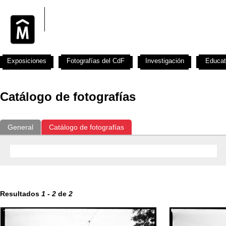
Exposiciones
Fotografías del CdF
Investigación
Educat
Catálogo de fotografías
General
Catálogo de fotografías
Resultados
1
-
2
de
2