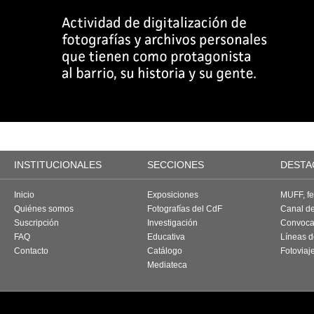
INSTITUCIONALES
SECCIONES
DESTA
Inicio
Exposiciones
MUFF, fes
Quiénes somos
Fotografías del CdF
Canal d
Suscripción
Investigación
Convoca
FAQ
Educativa
Líneas d
Contacto
Catálogo
Fotoviaj
Mediateca