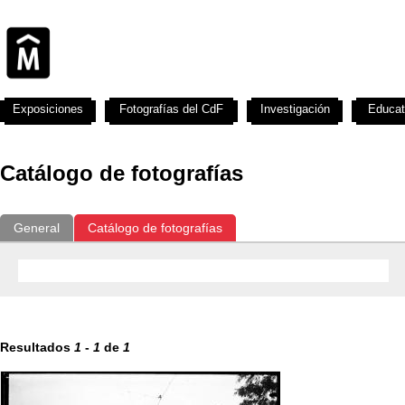
Exposiciones
Fotografías del CdF
Investigación
Educat
Catálogo de fotografías
General
Catálogo de fotografías
Resultados
1
-
1
de
1