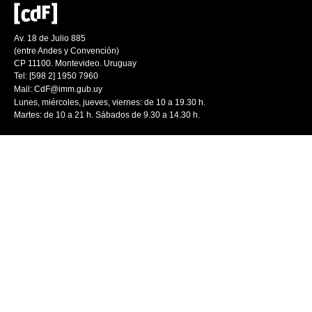
Av. 18 de Julio 885
(entre Andes y Convención)
CP 11100. Montevideo. Uruguay
Tel: [598 2] 1950 7960
Mail:
CdF@imm.gub.uy
Lunes, miércoles, jueves, viernes: de 10 a 19.30 h.
Martes: de 10 a 21 h. Sábados de 9.30 a 14.30 h.