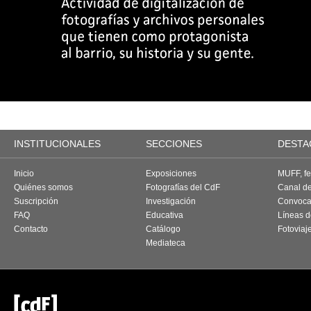
INSTITUCIONALES
SECCIONES
DESTA
Inicio
Exposiciones
MUFF, fes
Quiénes somos
Fotografías del CdF
Canal d
Suscripción
Investigación
Convoca
FAQ
Educativa
Líneas d
Contacto
Catálogo
Fotoviaj
Mediateca