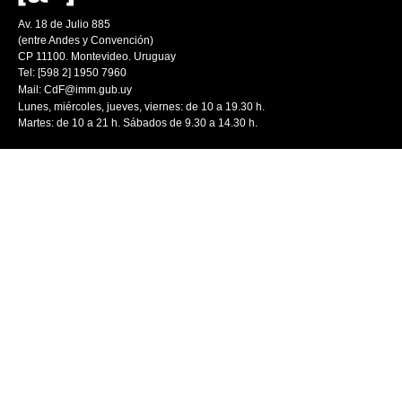
Av. 18 de Julio 885
(entre Andes y Convención)
CP 11100. Montevideo. Uruguay
Tel: [598 2] 1950 7960
Mail:
CdF@imm.gub.uy
Lunes, miércoles, jueves, viernes: de 10 a 19.30 h.
Martes: de 10 a 21 h. Sábados de 9.30 a 14.30 h.