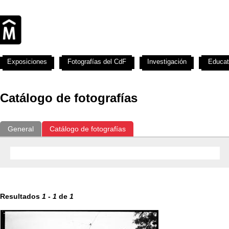
Exposiciones
Fotografías del CdF
Investigación
Educat
Catálogo de fotografías
General
Catálogo de fotografías
Resultados
1
-
1
de
1