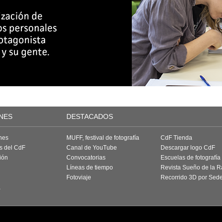
NES
DESTACADOS
nes
MUFF, festival de fotografía
CdF Tienda
as del CdF
Canal de YouTube
Descargar logo CdF
ión
Convocatorias
Escuelas de fotografía
Líneas de tiempo
Revista Sueño de la 
Fotoviaje
Recorrido 3D por Sed
a