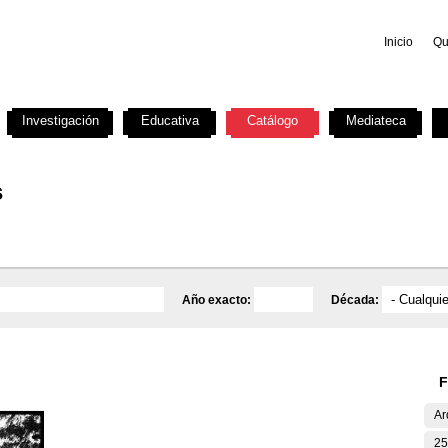
Inicio
Qu
Investigación
Educativa
Catálogo
Mediateca
s
Año exacto:
Década:
F
Ar
25