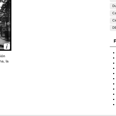
Du
Ca
Ci
DE
P
ción
ha, la