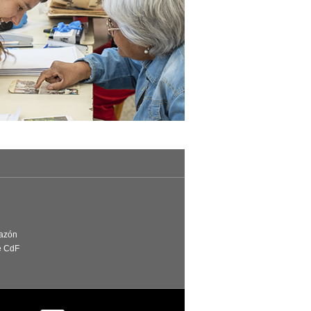
Razón
e CdF