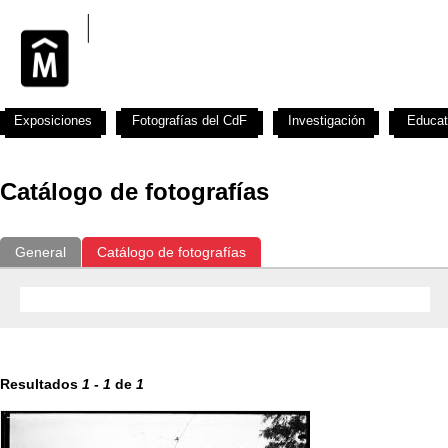
Exposiciones
Fotografías del CdF
Investigación
Educat
Catálogo de fotografías
General
Catálogo de fotografías
Resultados
1
-
1
de
1