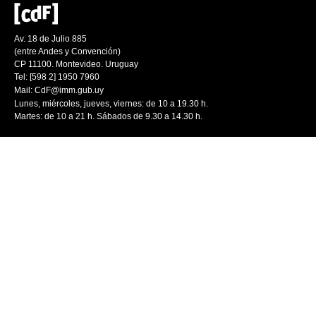
Av. 18 de Julio 885
(entre Andes y Convención)
CP 11100. Montevideo. Uruguay
Tel: [598 2] 1950 7960
Mail:
CdF@imm.gub.uy
Lunes, miércoles, jueves, viernes: de 10 a 19.30 h.
Martes: de 10 a 21 h. Sábados de 9.30 a 14.30 h.