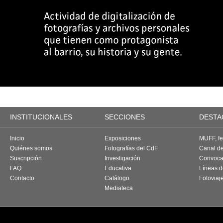
INSTITUCIONALES
SECCIONES
DESTA
Inicio
Exposiciones
MUFF, fes
Quiénes somos
Fotografías del CdF
Canal d
Suscripción
Investigación
Convoca
FAQ
Educativa
Líneas d
Contacto
Catálogo
Fotoviaj
Mediateca