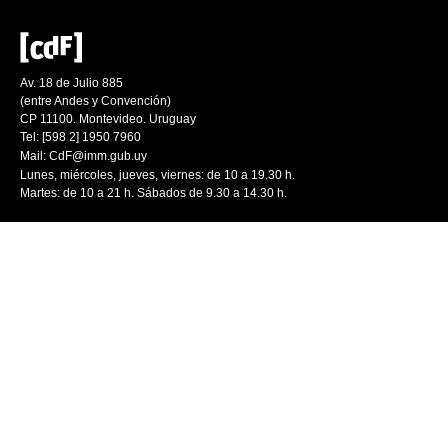
Av. 18 de Julio 885
(entre Andes y Convención)
CP 11100. Montevideo. Uruguay
Tel: [598 2] 1950 7960
Mail:
CdF@imm.gub.uy
Lunes, miércoles, jueves, viernes: de 10 a 19.30 h.
Martes: de 10 a 21 h. Sábados de 9.30 a 14.30 h.