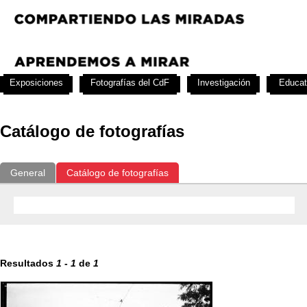
Exposiciones
Fotografías del CdF
Investigación
Educat
Catálogo de fotografías
General
Catálogo de fotografías
Resultados
1
-
1
de
1