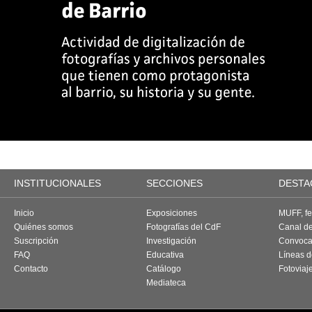
INSTITUCIONALES
SECCIONES
DESTA
Inicio
Exposiciones
MUFF, fes
Quiénes somos
Fotografías del CdF
Canal d
Suscripción
Investigación
Convoca
FAQ
Educativa
Líneas d
Contacto
Catálogo
Fotoviaj
Mediateca