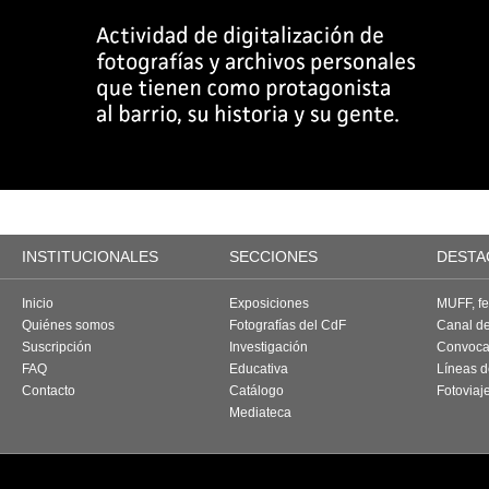
INSTITUCIONALES
SECCIONES
DESTA
Inicio
Exposiciones
MUFF, fes
Quiénes somos
Fotografías del CdF
Canal d
Suscripción
Investigación
Convoca
FAQ
Educativa
Líneas d
Contacto
Catálogo
Fotoviaj
Mediateca