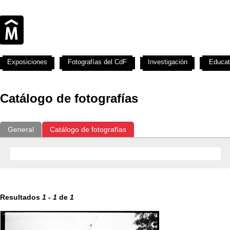
Exposiciones
Fotografías del CdF
Investigación
Educat
Catálogo de fotografías
General
Catálogo de fotografías
Resultados
1
-
1
de
1