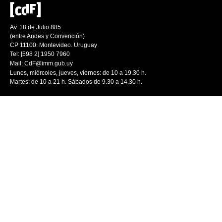
Av. 18 de Julio 885
(entre Andes y Convención)
CP 11100. Montevideo. Uruguay
Tel: [598 2] 1950 7960
Mail:
CdF@imm.gub.uy
Lunes, miércoles, jueves, viernes: de 10 a 19.30 h.
Martes: de 10 a 21 h. Sábados de 9.30 a 14.30 h.