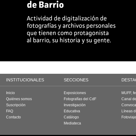
INSTITUCIONALES
SECCIONES
DESTA
Inicio
Exposiciones
MUFF, fes
Quiénes somos
Fotografías del CdF
Canal d
Suscripción
Investigación
Convoca
FAQ
Educativa
Líneas d
Contacto
Catálogo
Fotoviaj
Mediateca