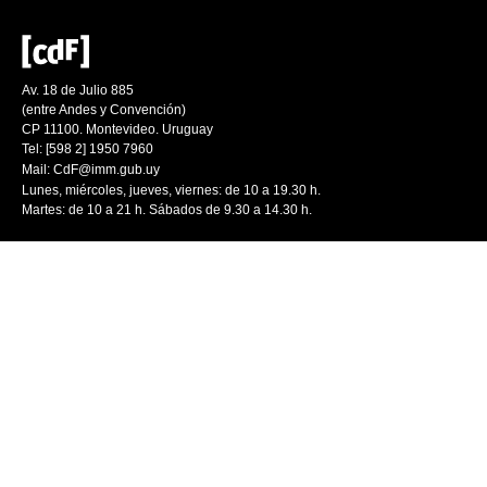
Av. 18 de Julio 885
(entre Andes y Convención)
CP 11100. Montevideo. Uruguay
Tel: [598 2] 1950 7960
Mail:
CdF@imm.gub.uy
Lunes, miércoles, jueves, viernes: de 10 a 19.30 h.
Martes: de 10 a 21 h. Sábados de 9.30 a 14.30 h.