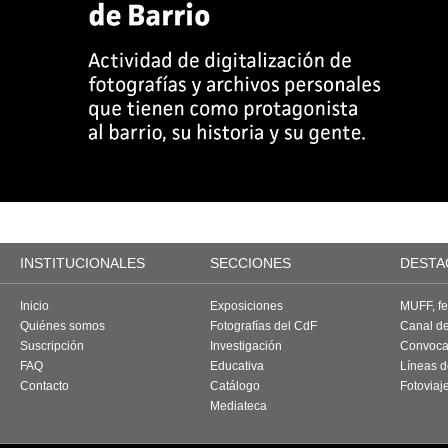
INSTITUCIONALES
SECCIONES
DESTA
Inicio
Exposiciones
MUFF, fes
Quiénes somos
Fotografías del CdF
Canal d
Suscripción
Investigación
Convoca
FAQ
Educativa
Líneas d
Contacto
Catálogo
Fotoviaj
Mediateca