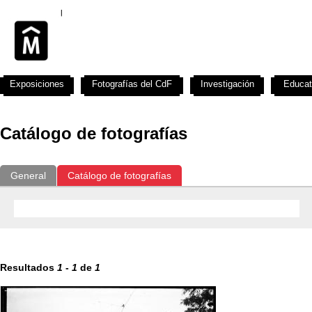
Exposiciones
Fotografías del CdF
Investigación
Educat
Catálogo de fotografías
General
Catálogo de fotografías
Resultados
1
-
1
de
1