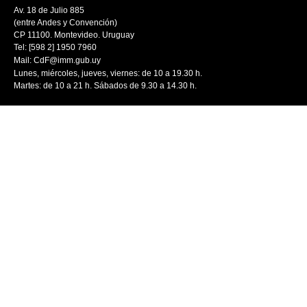
Av. 18 de Julio 885
(entre Andes y Convención)
CP 11100. Montevideo. Uruguay
Tel: [598 2] 1950 7960
Mail:
CdF@imm.gub.uy
Lunes, miércoles, jueves, viernes: de 10 a 19.30 h.
Martes: de 10 a 21 h. Sábados de 9.30 a 14.30 h.