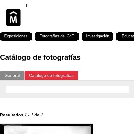
Exposiciones
Fotografías del CdF
Investigación
Educat
Catálogo de fotografías
General
Catálogo de fotografías
Resultados
1
-
1
de
1