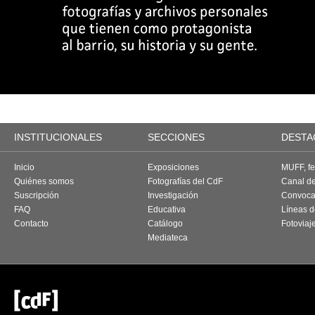
INSTITUCIONALES
SECCIONES
DESTA
Inicio
Exposiciones
MUFF, fes
Quiénes somos
Fotografías del CdF
Canal d
Suscripción
Investigación
Convoca
FAQ
Educativa
Líneas d
Contacto
Catálogo
Fotoviaj
Mediateca