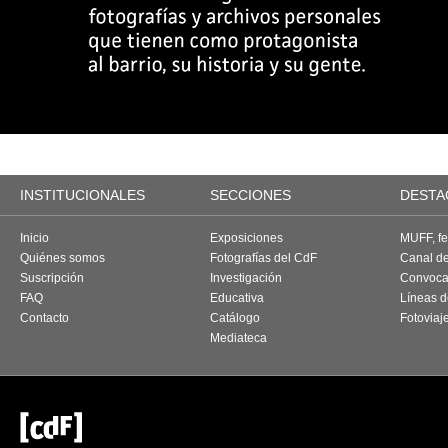
INSTITUCIONALES
SECCIONES
DESTA
Inicio
Exposiciones
MUFF, fes
Quiénes somos
Fotografías del CdF
Canal d
Suscripción
Investigación
Convoca
FAQ
Educativa
Líneas d
Contacto
Catálogo
Fotoviaj
Mediateca