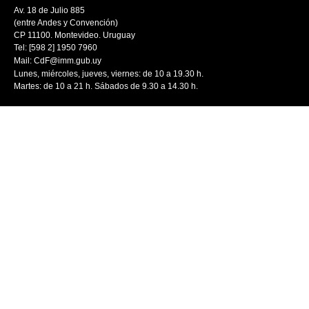
Av. 18 de Julio 885
(entre Andes y Convención)
CP 11100. Montevideo. Uruguay
Tel: [598 2] 1950 7960
Mail:
CdF@imm.gub.uy
Lunes, miércoles, jueves, viernes: de 10 a 19.30 h.
Martes: de 10 a 21 h. Sábados de 9.30 a 14.30 h.