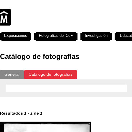
Exposiciones
Fotografías del CdF
Investigación
Educat
Catálogo de fotografías
General
Catálogo de fotografías
Resultados
1
-
1
de
1