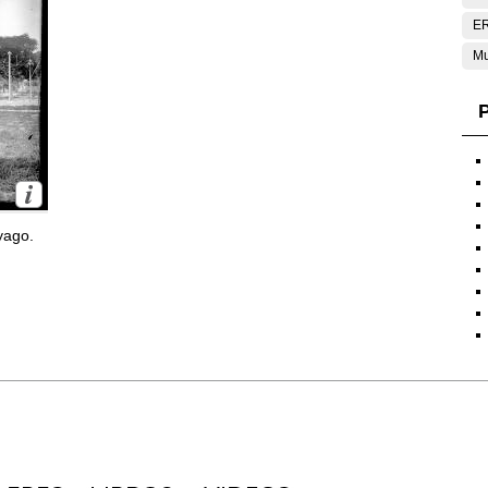
E
Mu
P
yago.