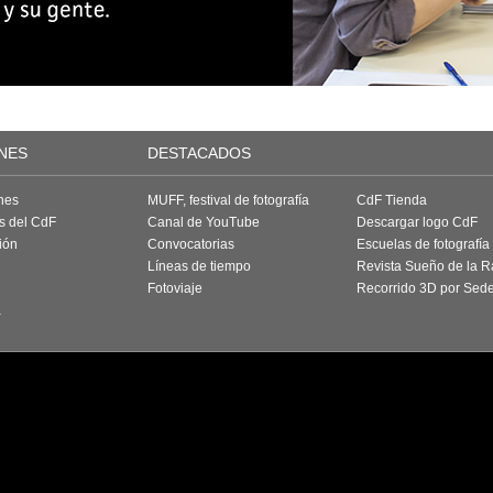
NES
DESTACADOS
nes
MUFF, festival de fotografía
CdF Tienda
as del CdF
Canal de YouTube
Descargar logo CdF
ión
Convocatorias
Escuelas de fotografía
Líneas de tiempo
Revista Sueño de la 
Fotoviaje
Recorrido 3D por Sed
a