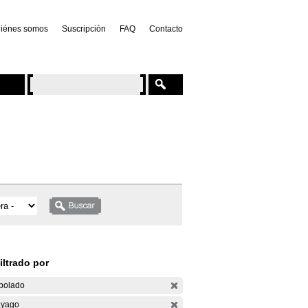
iénes somos
Suscripción
FAQ
Contacto
iltrado por
bolado
yago