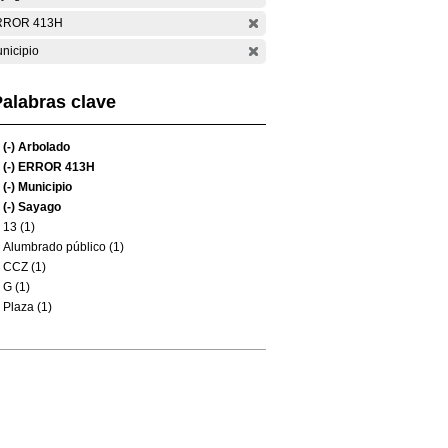
RROR 413H
nicipio
alabras clave
(-)
Arbolado
(-)
ERROR 413H
(-)
Municipio
(-)
Sayago
13 (1)
Alumbrado público (1)
CCZ (1)
G (1)
Plaza (1)