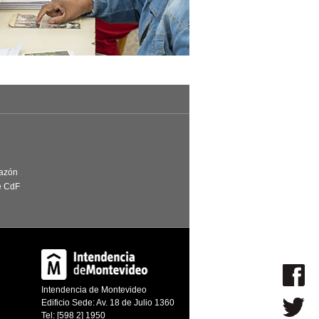
Razón
e CdF
Intendencia de Montevideo
Edificio Sede: Av. 18 de Julio 1360
Tel: [598 2] 1950