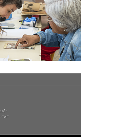
Razón
e CdF