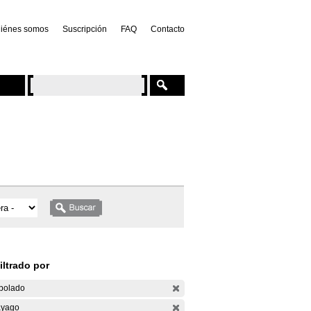
iénes somos
Suscripción
FAQ
Contacto
iltrado por
bolado
yago