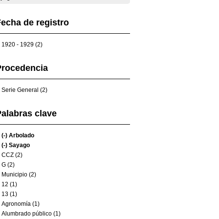
echa de registro
1920 - 1929 (2)
Procedencia
Serie General (2)
alabras clave
(-)
Arbolado
(-)
Sayago
CCZ (2)
G (2)
Municipio (2)
12 (1)
13 (1)
Agronomía (1)
Alumbrado público (1)