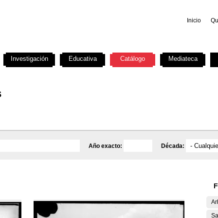
Inicio
Qu
Investigación
Educativa
Catálogo
Mediateca
s
Año exacto:
Década:
F
Ar
Sa