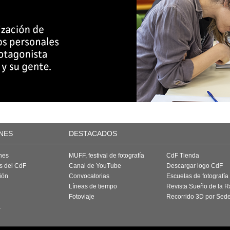
NES
DESTACADOS
nes
MUFF, festival de fotografía
CdF Tienda
as del CdF
Canal de YouTube
Descargar logo CdF
ión
Convocatorias
Escuelas de fotografía
Líneas de tiempo
Revista Sueño de la 
Fotoviaje
Recorrido 3D por Sed
a