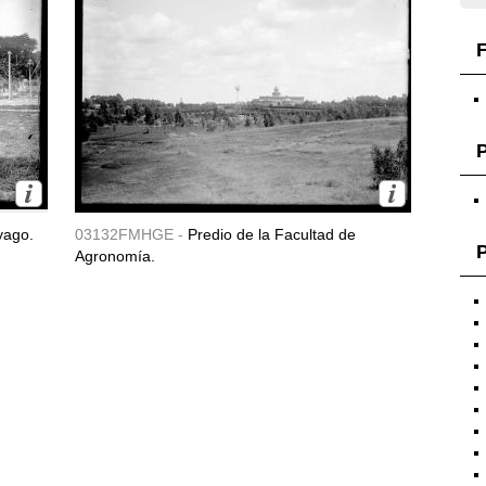
F
yago.
03132FMHGE -
Predio de la Facultad de
P
Agronomía.