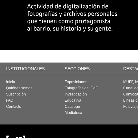
INSTITUCIONALES
SECCIONES
DESTA
Inicio
Exposiciones
MUFF, fes
Quiénes somos
Fotografías del CdF
Canal d
Suscripción
Investigación
Convoca
FAQ
Educativa
Líneas d
Contacto
Catálogo
Fotoviaj
Mediateca