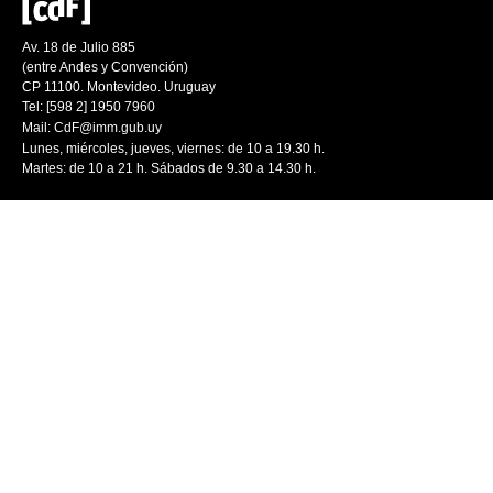
Av. 18 de Julio 885
(entre Andes y Convención)
CP 11100. Montevideo. Uruguay
Tel: [598 2] 1950 7960
Mail:
CdF@imm.gub.uy
Lunes, miércoles, jueves, viernes: de 10 a 19.30 h.
Martes: de 10 a 21 h. Sábados de 9.30 a 14.30 h.