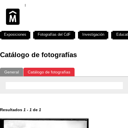
Exposiciones
Fotografías del CdF
Investigación
Educat
Catálogo de fotografías
General
Catálogo de fotografías
Resultados
1
-
1
de
1