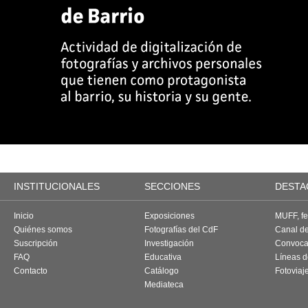
INSTITUCIONALES
SECCIONES
DESTA
Inicio
Exposiciones
MUFF, fes
Quiénes somos
Fotografías del CdF
Canal d
Suscripción
Investigación
Convoca
FAQ
Educativa
Líneas d
Contacto
Catálogo
Fotoviaj
Mediateca