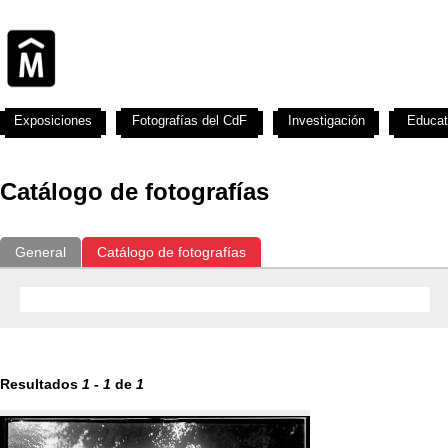
Exposiciones
Fotografías del CdF
Investigación
Educat
Catálogo de fotografías
General
Catálogo de fotografías
Resultados
1
-
1
de
1