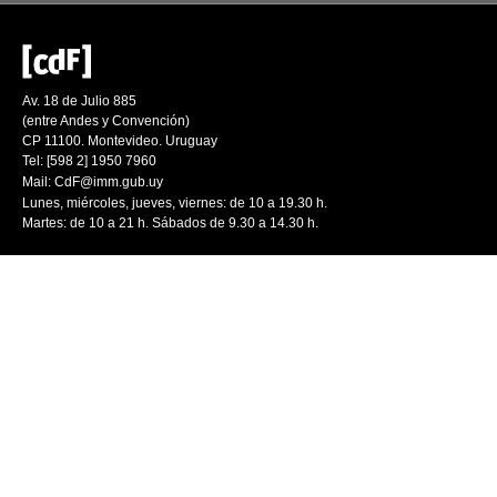
Av. 18 de Julio 885
(entre Andes y Convención)
CP 11100. Montevideo. Uruguay
Tel: [598 2] 1950 7960
Mail:
CdF@imm.gub.uy
Lunes, miércoles, jueves, viernes: de 10 a 19.30 h.
Martes: de 10 a 21 h. Sábados de 9.30 a 14.30 h.